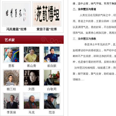
痛，温中止呕，纳气平喘。常用于胸
法华慧沉与香道
二、
人类生活在无限的气味之中，经
用。香道之中的香，主要分四种：沉
以及调理气息。香的好坏，不仅影响
冯其庸题“坦博
黄苗子题“坦博
境和气味。如果将心稍加沉静，再闻
三、
法华慧沉与佛教
艺术家
香是净土中常见的庄严，是
如维摩诘经中的香积国土，华严经中
树种不产生排挤，祥和洁净的环境，
种，也是修行最好的环境。反映出佛
墨客
蒋山青
崔自默
法华慧沉性相纯阳，味能通三界；用
聚；顾守家园，聚气生财，助旺磁场
谐融洽
……
雒三桂
刘墨
白敬周
李英保
马克
范澎