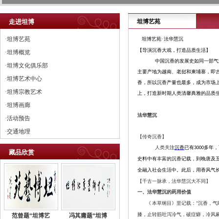
走进坦博
坦博艺苑
·坦博艺苑
坦博艺苑
·
法华慧沉
【导演沉香大戏，打造品质生活】
·坦博概览
中国沉香的发展史如同一部气
·坦博文化俱乐部
主要产地为越南、老挝和柬埔寨，即
·坦博艺术中心
香，所以沉香产量也最多，成为市场
·坦博宗教艺术
上，打造新时期人类清馨典雅的品质
·坦博画廊
法华慧沉
·活动预告
·交通地理
【传奇沉香】
人类关
注
沉香
已有
多年，
3000
藏品欣赏
史料中有丰富的沉香记载，到晚唐及
全融入社会生活中。此后，用香风气
【千古一脉承，法华慧沉大不同】
法华慧沉的药用价值
一、
《
本草纲目》里记载：
沉香，气
“
膝，止转筋吐泻冷气，破症癖，冷风
范曾题“坦博艺
冯其庸题“坦博