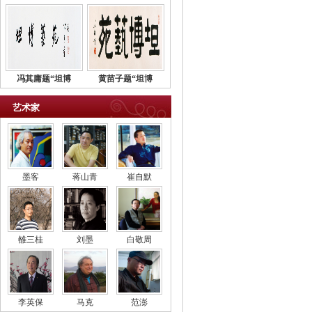
冯其庸题“坦博
黄苗子题“坦博
艺术家
墨客
蒋山青
崔自默
雒三桂
刘墨
白敬周
李英保
马克
范澎