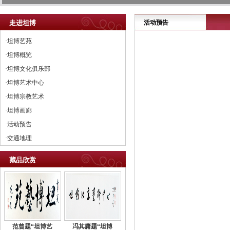
走进坦博
活动预告
·坦博艺苑
·坦博概览
·坦博文化俱乐部
·坦博艺术中心
·坦博宗教艺术
·坦博画廊
·活动预告
·交通地理
藏品欣赏
范曾题“坦博艺
冯其庸题“坦博