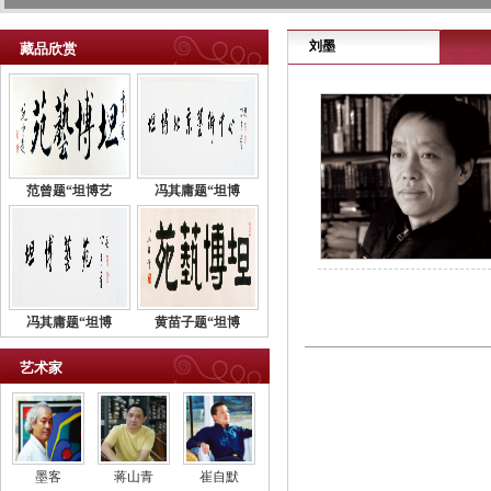
刘墨
藏品欣赏
范曾题“坦博艺
冯其庸题“坦博
冯其庸题“坦博
黄苗子题“坦博
艺术家
墨客
蒋山青
崔自默