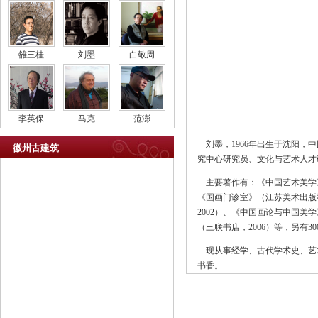
雒三桂
刘墨
白敬周
李英保
马克
范澎
刘墨，1966年出生于沈阳，
徽州古建筑
究中心研究员、文化与艺术人才
主要著作有：《中国艺术美学》
《国画门诊室》（江苏美术出版社
2002）、《中国画论与中国美
（三联书店，2006）等，另有3
现从事经学、古代学术史、艺
书香。