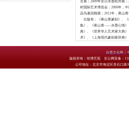
京展；2009年全日水墨杭州展
村国际艺术博览会；2009年，
品鸟巢回顾展；2011年，蒋
出版有：《蒋山青篆刻》、《画
集》、《蒋山青——水墨心情》
典》、《世界华人艺术家大典》
术》、《上海现代篆刻家辞典》
自墨文化网
|
版权所有：坦博艺苑 京公网安备：11010
公司地址：北京市海淀区杏石口路30号 电话