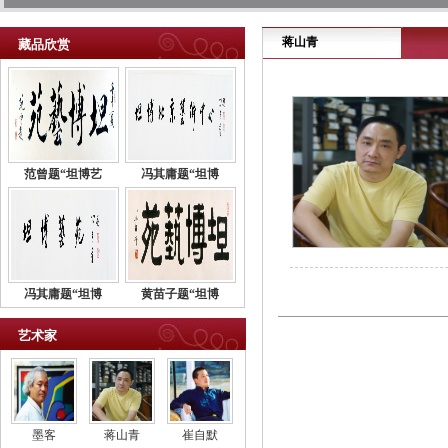
蒋山青
藏品欣赏
范曾题“坦博艺
冯其庸题“坦博
冯其庸题“坦博
黄苗子题“坦博
艺术家
墨客
蒋山青
崔自默