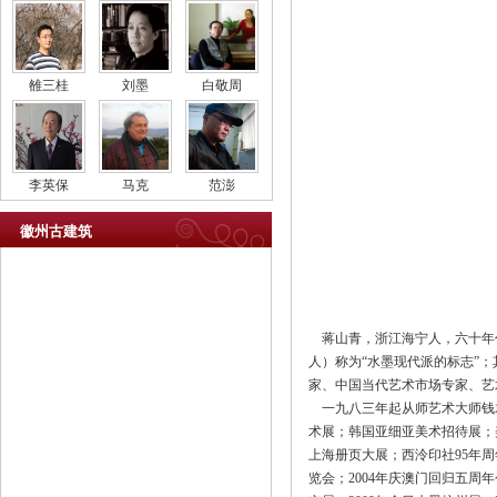
雒三桂
刘墨
白敬周
李英保
马克
范澎
徽州古建筑
蒋山青，浙江海宁人，六十年代
人）称为“水墨现代派的标志”
家、中国当代艺术市场专家、艺
一九八三年起从师艺术大师钱
术展；韩国亚细亚美术招待展；
上海册页大展；西泠印社95年周年
览会；2004年庆澳门回归五周年