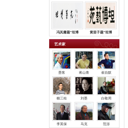
冯其庸题“坦博
黄苗子题“坦博
艺术家
墨客
蒋山青
崔自默
雒三桂
刘墨
白敬周
李英保
马克
范澎