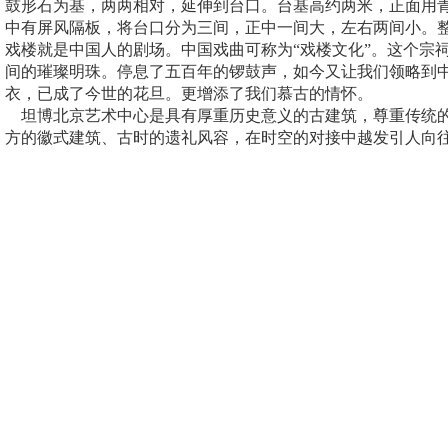
鼓形石为基，两两相对，延伸到台口。台基高约两米，正面用
中有屏风隔板，将台口分为三间，正中一间大，左右两间小。
戏楼就是中国人的剧场。中国戏曲可称为“戏楼文化”。这个宗
间的璀璨明珠。停息了五百年的锣鼓声，如今又让我们领略到
衣，已成了今世的花旦。更增添了我们慕古的情怀。
坦博北京艺术中心是具有厚重历史意义的古建筑，尊重传统的
方的徽式建筑、古时的遗礼风容，在时空的对接中越发引人向