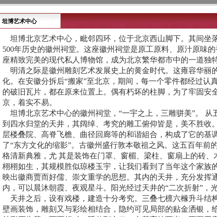
坦博艺术中心
坦博北京艺术中心，毗邻四环，位于北京西山脚下。其间坐落
500年历史的徽州祠堂。这座徽州祠堂是原工原料、原汁原味
座精致完美的现代私人博物馆，成为北京繁华都市中的一道独
明清之际是徽州雕刻艺术发展史上的黄金时代。这雍容华丽的
化。在安徽分拆后“搬家”至北京，期间，每一个零件都经过认
的破旧瓦片，都在原来位置上。偶有朽坏的柱脚，为了牢固安
京，着实不易。
坦博北京艺术中心的徽州祠堂，“一宇之上，三雕骈美”。 从
到四水归堂的天井，其阔绰、考究的雕工俯仰皆是，美不胜收
层楼叠院、高脊飞檐、曲径回廊等的和谐組合，构成了它的基调
了“东方文化的缩影”。古徽州盛行敦本敬祖之风。这五百年前
格清新典雅，尤 其是装饰在门罩、窗楣、梁柱、窗扇上的砖、
栩栩如生，其规模胜似琼楼玉宇，让我们看到了当年这个家族
映出徽商贾而好儒、崇文重学的思想。其内的天井，充分发挥
内，可以晨沐朝霞、夜观星斗。阳光经过天井的“二次折射”，
天井之后，设有戏楼，建造十分考究。三叠七檩六橼升斗结构
壁画装饰，雕刻又与彩绘相结合，隐约可见局部的贴金洒银，