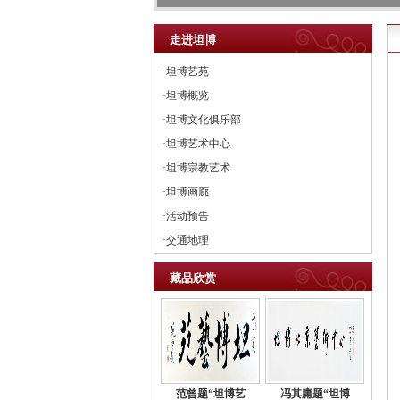
走进坦博
·坦博艺苑
·坦博概览
·坦博文化俱乐部
·坦博艺术中心
·坦博宗教艺术
·坦博画廊
·活动预告
·交通地理
藏品欣赏
范曾题“坦博艺
冯其庸题“坦博