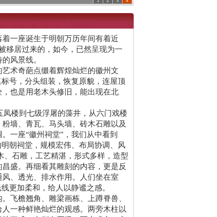
1
2
3
4
着一座诞生于明朝万历年间有着近
的被移居过来的，如今，已然呈现为一
特的风景线。
艺术奇葩点缀着辉煌灿烂的徽州文
真标号，分头组装，恢复原貌，连屋顶
全，也是用老木头修旧，能出现在北
五凤楼到七级浮屠的藻井，从六门戏楼
。粉墙、青瓦、马头墙、砖木石雕以及
。一座“徽州祠堂”，我们从中看到
的明朝祠堂，规模宏伟、布局协调、风
木、石雕，工艺精湛，形式多样，造型
的昌盛。再细看其雕刻的内容，更是反
通风、透光、排水作用。人们坐在室
光线更加柔和，给人以静谧之感。
。飞檐翘角、雕梁画栋、上蹲脊兽、
给人一种鲜艳灿烂的观感。两旁木柱以