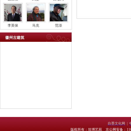
李英保
马克
范澎
徽州古建筑
自墨文化网
|
版权所有：坦博艺苑 京公网安备：11010