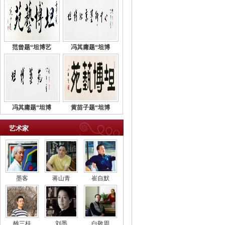
范曾题“坦博艺
冯其庸题“坦博
冯其庸题“坦博
黄苗子题“坦博
艺术家
墨客
蒋山青
崔自默
雒三桂
刘墨
白敬周