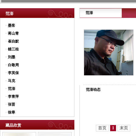
范澎
范澎
·
墨客
·
蒋山青
·
崔自默
·
雒三桂
·
刘墨
·
白敬周
·
李英保
·
马克
·
范澎
范澎动态
·
李青萍
·
张晋
·
徐寒
藏品欣赏
首页
1
末页