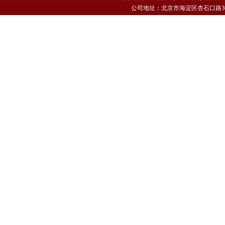
公司地址：北京市海淀区杏石口路30号 电话