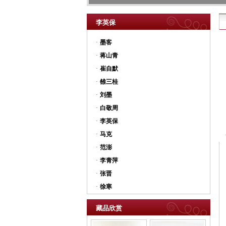
李英保
·
墨客
·
蒋山青
·
崔自默
·
雒三桂
·
刘墨
·
白敬周
·
李英保
·
马克
·
范澎
·
李青萍
·
张晋
·
徐寒
藏品欣赏