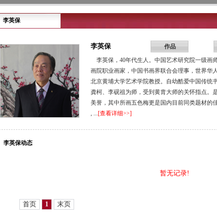
李英保
李英保
作品
李英保，40年代生人。中国艺术研究院一级画
画院职业画家，中国书画界联合会理事，世界华
北京黄埔大学艺术学院教授。自幼酷爱中国传统
龚柯、李砚祖为师，受到黄胄大师的关怀指点。是
美誉，其中所画五色梅更是国内目前同类题材的
, ...
[查看详细>>]
李英保动态
暂无记录!
首页
1
末页