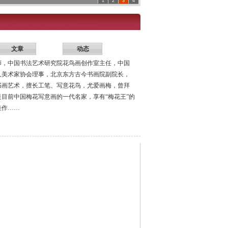
1
2
3
4
文章
动态
师，中国书法艺术研究院花鸟画创作室主任，中国
人美术家协会理事，北京东方古今书画院副院长，
书画艺术，擅长工笔、写意花鸟，尤爱画梅，曾拜
目前中国梅花写意画的一代名家，享有“梅花王”的
佳作……