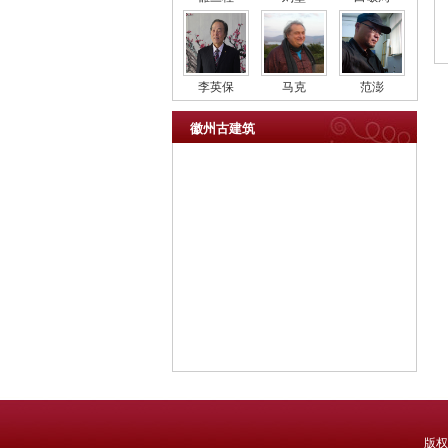
李英保
马克
范澎
徽州古建筑
版权