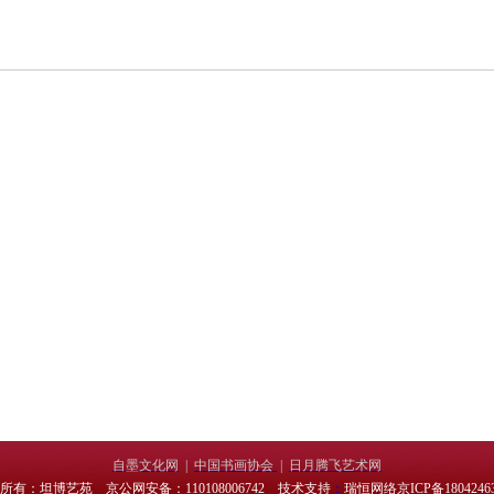
自墨文化网
|
中国书画协会
|
日月腾飞艺术网
所有：坦博艺苑 京公网安备：110108006742 技术支持
：
瑞恒网络
京ICP备1804246