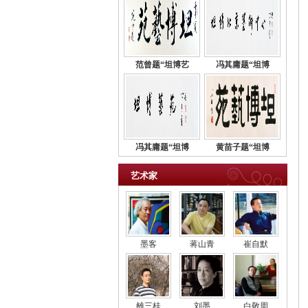
范曾题“坦博艺
冯其庸题“坦博
冯其庸题“坦博
黄苗子题“坦博
艺术家
墨客
蒋山青
崔自默
雒三桂
刘墨
白敬周