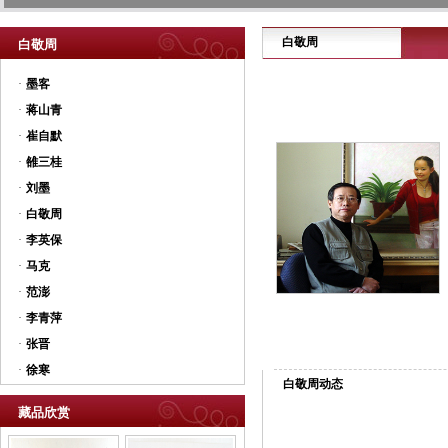
白敬周
白敬周
·
墨客
·
蒋山青
·
崔自默
·
雒三桂
·
刘墨
·
白敬周
·
李英保
·
马克
·
范澎
·
李青萍
·
张晋
·
徐寒
白敬周动态
藏品欣赏