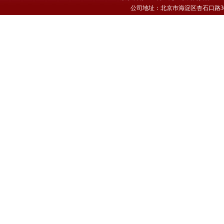
公司地址：北京市海淀区杏石口路30号 电话