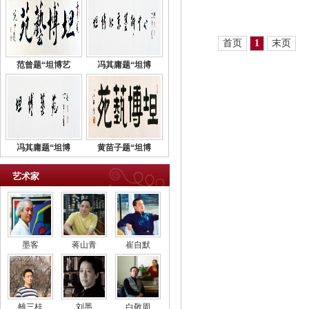
首页
1
末页
范曾题“坦博艺
冯其庸题“坦博
冯其庸题“坦博
黄苗子题“坦博
艺术家
墨客
蒋山青
崔自默
雒三桂
刘墨
白敬周