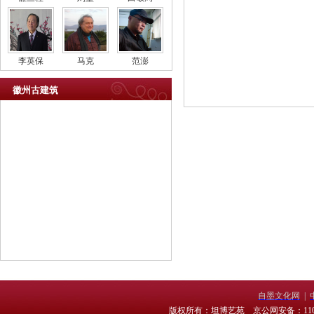
李英保
马克
范澎
徽州古建筑
自墨文化网
|
版权所有：坦博艺苑 京公网安备：11010