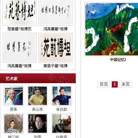
范曾题“坦博艺
冯其庸题“坦博
中国记忆Ⅰ
冯其庸题“坦博
黄苗子题“坦博
艺术家
首页
1
末页
墨客
蒋山青
崔自默
雒三桂
刘墨
白敬周