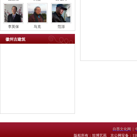
李英保
马克
范澎
徽州古建筑
自墨文化网
|
版权所有：坦博艺苑 京公网安备：11010