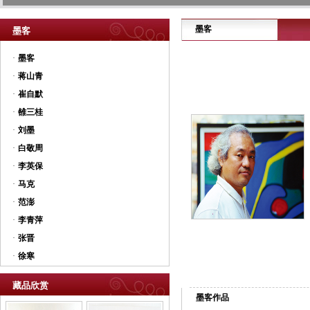
墨客
墨客
·
墨客
·
蒋山青
·
崔自默
·
雒三桂
·
刘墨
·
白敬周
·
李英保
·
马克
·
范澎
·
李青萍
·
张晋
·
徐寒
藏品欣赏
墨客作品