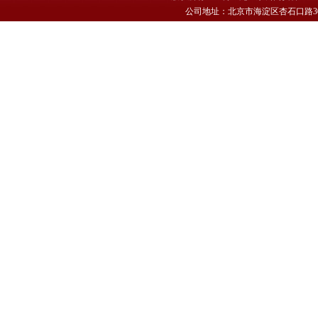
公司地址：北京市海淀区杏石口路30号 电话