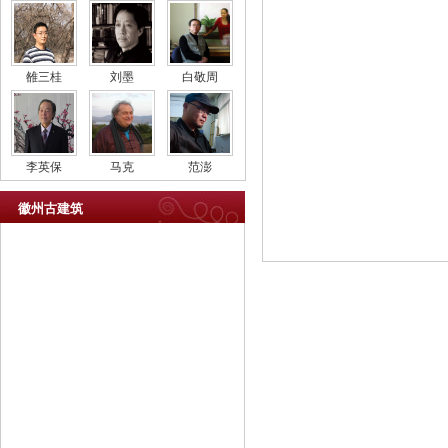
雒三桂
刘墨
白敬周
李英保
马克
范澎
徽州古建筑