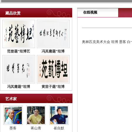
在线视频
藏品欣赏
奥林匹克美术大会 坦博 墨客 白
范曾题“坦博艺
冯其庸题“坦博
冯其庸题“坦博
黄苗子题“坦博
艺术家
墨客
蒋山青
崔自默