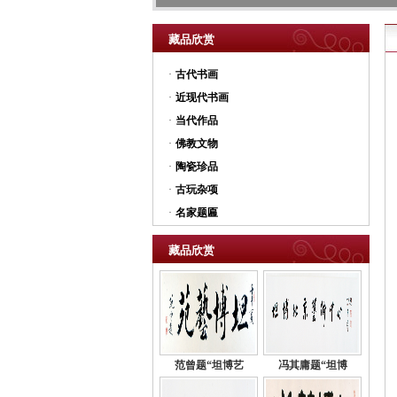
藏品欣赏
·
古代书画
·
近现代书画
·
当代作品
·
佛教文物
·
陶瓷珍品
·
古玩杂项
·
名家题匾
藏品欣赏
范曾题“坦博艺
冯其庸题“坦博