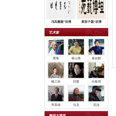
冯其庸题“坦博
黄苗子题“坦博
艺术家
墨客
蒋山青
崔自默
雒三桂
刘墨
白敬周
李英保
马克
范澎
徽州古建筑