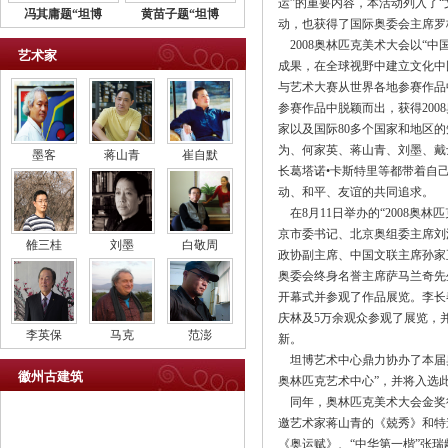
运”的重要内容，本活动列入了“
冯其庸题“坦博
黄苗子题“坦博
动，也获得了国际奥委会主席罗
2008奥林匹克美术大会以“
艺术家
成果，在全球视野中建立文化中
与艺术大赛从世界各地参赛作品中
参赛作品中脱颖而出，获得20
家以及国际80多个国家和地区
为、何家英、蒋山青、刘墨、戴士和等，及
墨客
蒋山青
崔自默
长葛塔诺•卡斯特里等都带着自
动、和平、友谊的共同追求。
在8月11日举办的“2008奥
京市委书记、北京奥组委主席刘
雒三桂
刘墨
白敬周
政协副主席、中国文联主席孙家
奥委会终身名誉主席萨马兰奇先
开幕式并参观了作品展览。李长
庆林及5万余观众参观了展览，
李英保
马克
范澎
新。
坦博艺术中心鼎力协办了本届奥
徽州古建筑
奥林匹克艺术中心”，并将入选
同年，奥林匹克美术大会金奖得
邀艺术家蒋山青的《兢秀》和特邀
《奥运赋》、“中华第一楷”张