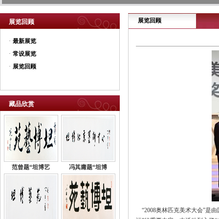
展览回顾
展览回顾
·
最新展览
·
常设展览
·
展览回顾
藏品欣赏
范曾题“坦博艺
冯其庸题“坦博
“2008奥林匹克美术大会”