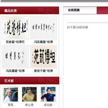
在线视频
藏品欣赏
白十源 白松访谈
范曾题“坦博艺
冯其庸题“坦博
冯其庸题“坦博
黄苗子题“坦博
艺术家
墨客
蒋山青
崔自默