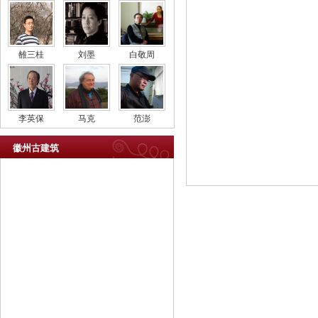
雒三桂
刘墨
白敬周
李英保
马克
范澎
徽州古建筑